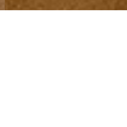
PONUKA
Na prenájom obchodný
alebo kancelársky
priestor priamo pred
autobusovou stanicou
v Nových Zámkoch