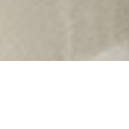
PONUKA
Na prenájom elegantný