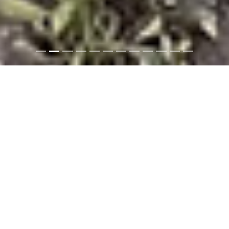
PONUKA
Developerská
príležitosť v centre:
Stavebný pozemok s